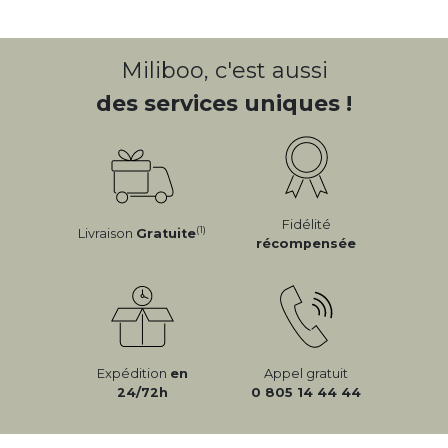
Miliboo, c'est aussi
des services uniques !
Fidélité
(1)
Livraison
Gratuite
récompensée
Expédition
en
Appel gratuit
24/72h
0 805 14 44 44