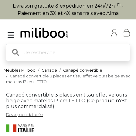
(1)
Livraison gratuite & expédition en 24h/72h!
-
Paiement en 3X et 4X sans frais avec Alma
Meubles Miliboo
Canapé
Canapé convertible
Canapé convertible 3 places en tissu effet velours beige avec
matelas 13 cm LETTO
Canapé convertible 3 places en tissu effet velours
beige avec matelas 13 cm LETTO (
Ce produit n'est
plus commercialisé
)
Description détaillée