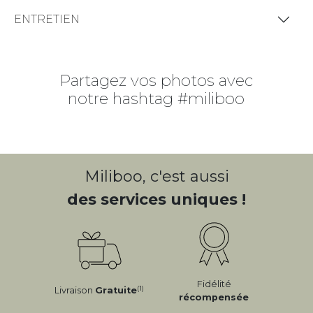
ENTRETIEN
Partagez vos photos avec
notre hashtag #miliboo
Miliboo, c'est aussi
des services uniques !
Fidélité
(1)
Livraison
Gratuite
récompensée