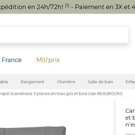
(1)
expédition en 24h/72h!
- Paiement en 3X et 4
 France
Mili'prix
able
Rangement
Chambre
Salle de bain
Enfa
napé scandinave 3 places en tissu gris et bois clair BEAUBOURG
Can
et 
n'e
Descri