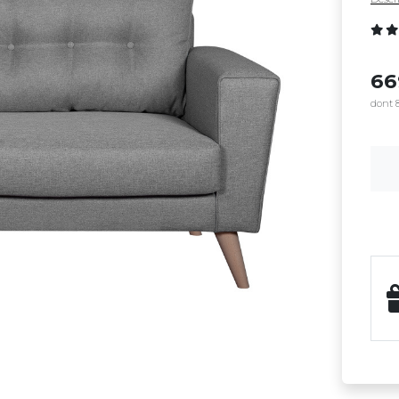
6
dont 8