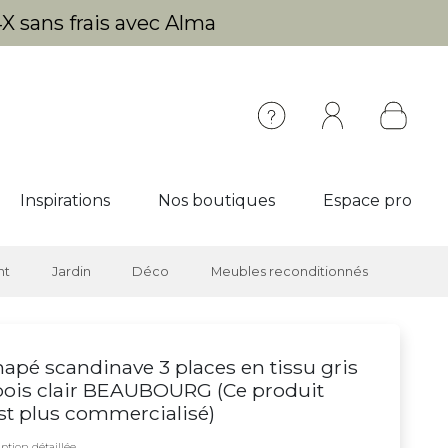
X sans frais avec Alma
Inspirations
Nos boutiques
Espace pro
nt
Jardin
Déco
Meubles reconditionnés
apé scandinave 3 places en tissu gris
bois clair BEAUBOURG (
Ce produit
st plus commercialisé
)
ption détaillée