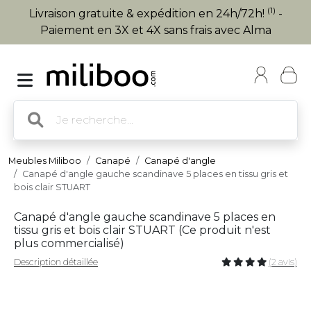
(1)
Livraison gratuite & expédition en 24h/72h!
-
Paiement en 3X et 4X sans frais avec Alma
Meubles Miliboo
Canapé
Canapé d'angle
Canapé d'angle gauche scandinave 5 places en tissu gris et
bois clair STUART
Canapé d'angle gauche scandinave 5 places en
tissu gris et bois clair STUART (
Ce produit n'est
plus commercialisé
)
Description détaillée
(2 avis)