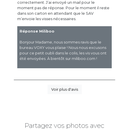
correctement. J’ai envoyé un mail pour le
moment pas de réponse. Pour le moment il reste
dans son carton en attendant que le SAV
m’envoie les visses nécessaires.
Réponse Miliboo
Bonjour Madame, nous sommes ravis que le
bureau VOXY vous plaise ! Nous nous excusons
pour ce petit oubli dans le colis, les vis vous ont
été envoyées. À bientôt sur miliboo.com !
Voir plus d'avis
Partagez vos photos avec