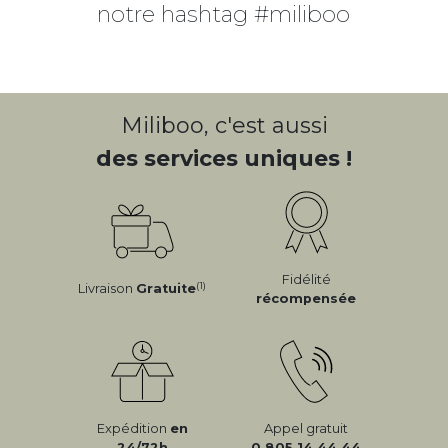
notre hashtag #miliboo
Miliboo, c'est aussi
des services uniques !
Fidélité
(1)
Livraison
Gratuite
récompensée
Expédition
en
Appel gratuit
24/72h
0 805 14 44 44