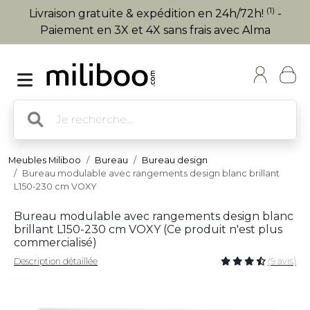
(1)
Livraison gratuite & expédition en 24h/72h!
-
Paiement en 3X et 4X sans frais avec Alma
Meubles Miliboo
Bureau
Bureau design
Bureau modulable avec rangements design blanc brillant
L150-230 cm VOXY
Bureau modulable avec rangements design blanc
brillant L150-230 cm VOXY (
Ce produit n'est plus
commercialisé
)
Description détaillée
(9 avis)