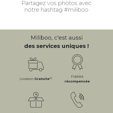
Partagez vos photos avec
notre hashtag #miliboo
Miliboo, c'est aussi
des services uniques !
Fidélité
(1)
Livraison
Gratuite
récompensée