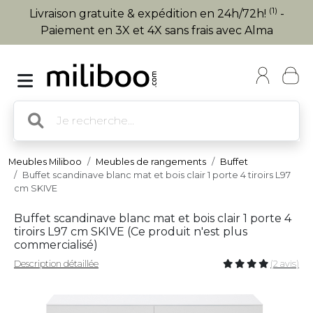
(1)
Livraison gratuite & expédition en 24h/72h!
-
Paiement en 3X et 4X sans frais avec Alma
Meubles Miliboo
Meubles de rangements
Buffet
Buffet scandinave blanc mat et bois clair 1 porte 4 tiroirs L97
cm SKIVE
Buffet scandinave blanc mat et bois clair 1 porte 4
tiroirs L97 cm SKIVE (
Ce produit n'est plus
commercialisé
)
Description détaillée
(2 avis)