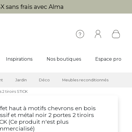
X sans frais avec Alma
Inspirations
Nos boutiques
Espace pro
nt
Jardin
Déco
Meubles reconditionnés
 2 tiroirs STICK
fet haut à motifs chevrons en bois
sif et métal noir 2 portes 2 tiroirs
CK (
Ce produit n'est plus
mmercialisé
)