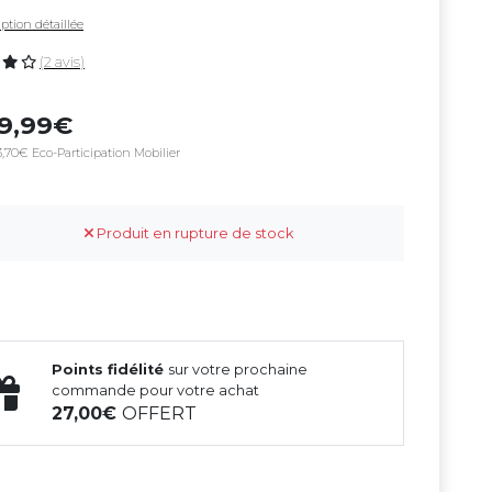
ption détaillée
(2 avis)
49,99
,70€ Eco-Participation Mobilier
Produit en rupture de stock
Points fidélité
sur votre prochaine
commande pour votre achat
27,00
OFFERT