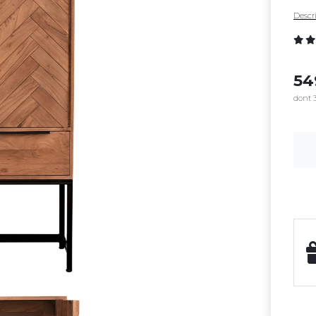
Descri
5
dont 3