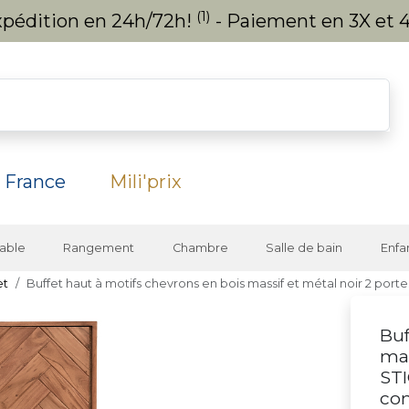
(1)
expédition en 24h/72h!
- Paiement en 3X et 4
 France
Mili'prix
able
Rangement
Chambre
Salle de bain
Enfa
et
Buffet haut à motifs chevrons en bois massif et métal noir 2 portes
Buf
mas
STI
co