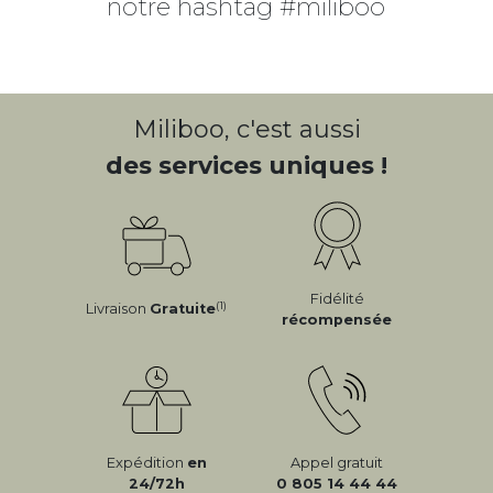
notre hashtag #miliboo
Miliboo, c'est aussi
des services uniques !
Fidélité
(1)
Livraison
Gratuite
récompensée
Expédition
en
Appel gratuit
24/72h
0 805 14 44 44