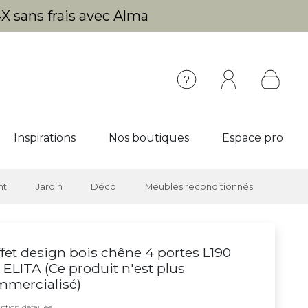
X sans frais avec Alma
Inspirations
Nos boutiques
Espace pro
nt
Jardin
Déco
Meubles reconditionnés
fet design bois chêne 4 portes L190
ELITA (
Ce produit n'est plus
mmercialisé
)
ption détaillée