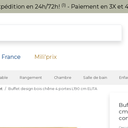
(1)
expédition en 24h/72h!
- Paiement en 3X et 4
 France
Mili'prix
able
Rangement
Chambre
Salle de bain
Enfa
et
Buffet design bois chêne 4 portes L190 cm ELITA
Buf
cm 
co
Descri