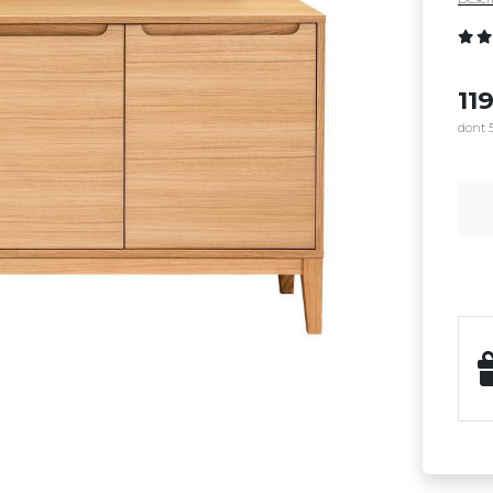
11
dont 5