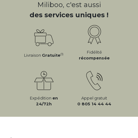
Miliboo, c'est aussi
des services uniques !
Fidélité
(1)
Livraison
Gratuite
récompensée
Expédition
en
Appel gratuit
24/72h
0 805 14 44 44