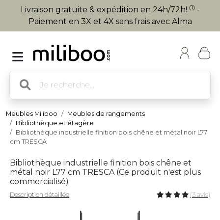
(1)
Livraison gratuite & expédition en 24h/72h!
-
Paiement en 3X et 4X sans frais avec Alma
Meubles Miliboo
Meubles de rangements
Bibliothèque et étagère
Bibliothèque industrielle finition bois chêne et métal noir L77
cm TRESCA
Bibliothèque industrielle finition bois chêne et
métal noir L77 cm TRESCA (
Ce produit n'est plus
commercialisé
)
Description détaillée
(3 avis)