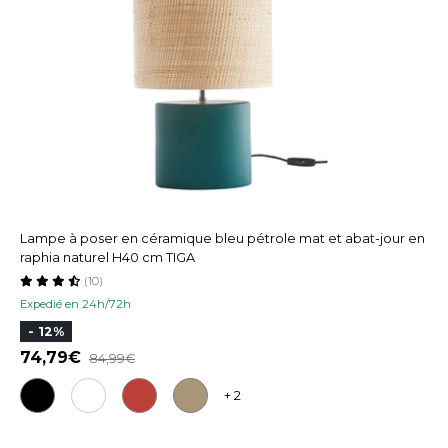
Lampe à poser en céramique bleu pétrole mat et abat-jour en
raphia naturel H40 cm TIGA
(10)
Expedié en 24h/72h
- 12%
74,79
84,99
+ 2