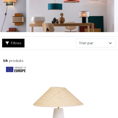
tandis que le
lampadaire
accompagne le fauteuil pour vos
moments de détente. Pour votre cuisine, votre chambre ou
votre salon, trouvez le
luminaire design
adapté à toutes les
pièces de votre intérieur !
Filtres
58
produits