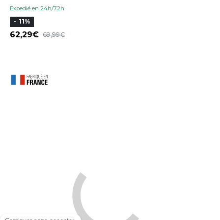
Expedié en 24h/72h
- 11%
62,29
69,99