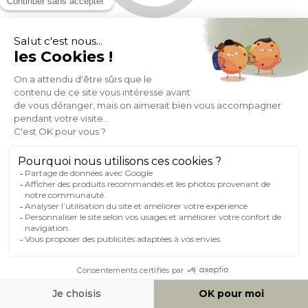
Suspension cylindrique en tissu effet laine bouclée blanc et
rabane naturelle D50 cm TRAVES
(11)
Expedié en 24h/72h
149,99