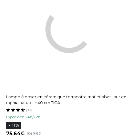
Lampe à poser en céramique terracotta mat et abat-jour en
raphia naturel H40 cm TIGA
(10)
Expedié en 24h/72h
- 11%
75,64
84,99