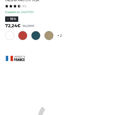
naturel H40 cm TIGA
(10)
Expedié en 24h/72h
- 15%
72,24
84,99
+ 2