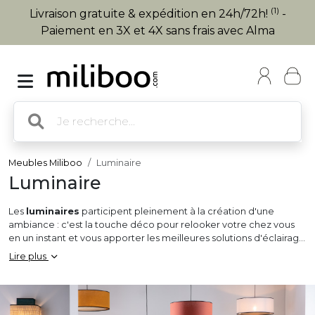
(1)
Livraison gratuite & expédition en 24h/72h!
-
Paiement en 3X et 4X sans frais avec Alma
Meubles Miliboo
Luminaire
Luminaire
Les
luminaires
participent pleinement à la création d'une
ambiance : c'est la touche déco pour relooker votre chez vous
en un instant et vous apporter les meilleures solutions d'éclairage
: la
suspension
et le
lustre
mettent en valeur la table à manger,
Lire plus
le
plafonnier
vous permet d'optimiser les petits volumes
comme les couloirs, la
lampe à poser
vient créer une zone de
lumière à côté d'un lit, sur une console ou un bureau, les
appliques murales
jouent l'ombre et la lumière sur un mur,