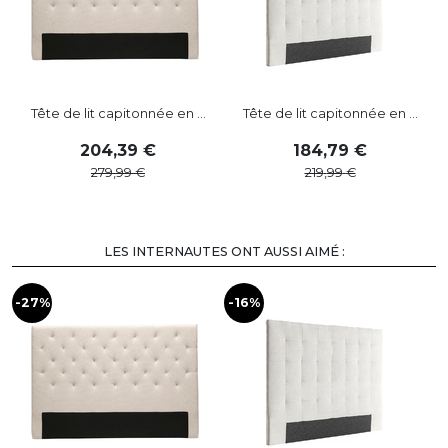
Tête de lit capitonnée en ...
Tête de lit capitonnée en ...
204
,
39
184
,
79
279
,
99
219
,
99
LES INTERNAUTES ONT AUSSI AIMÉ :
-27%
-16%