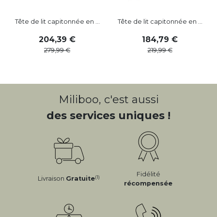
Tête de lit capitonnée en ...
Tête de lit capitonnée en ...
204
,
39
184
,
79
279
,
99
219
,
99
Miliboo, c'est aussi
des services uniques !
Fidélité
(1)
Livraison
Gratuite
récompensée