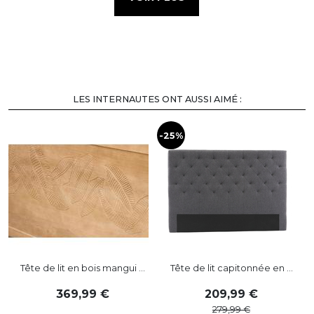
LES INTERNAUTES ONT AUSSI AIMÉ :
-25%
-
Tête de lit en bois mangui ...
Tête de lit capitonnée en ...
369
,
99
209
,
99
279
,
99