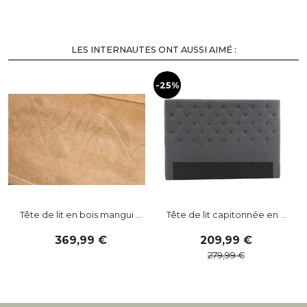
LES INTERNAUTES ONT AUSSI AIMÉ :
-25%
-
Tête de lit en bois mangui ...
Tête de lit capitonnée en ...
369
,
99
209
,
99
279
,
99