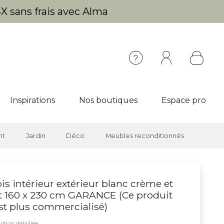
X sans frais avec Alma
Inspirations
Nos boutiques
Espace pro
nt
Jardin
Déco
Meubles reconditionnés
is intérieur extérieur blanc crème et
t 160 x 230 cm GARANCE (
Ce produit
st plus commercialisé
)
ption détaillée