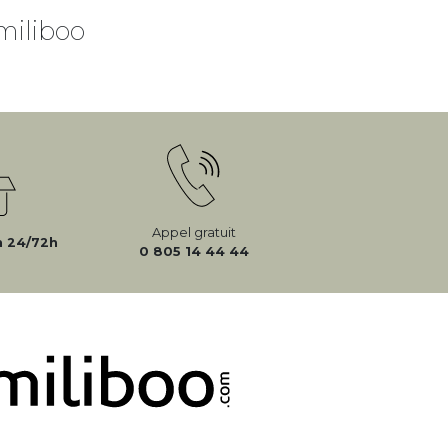
miliboo
Appel gratuit
n 24/72h
0 805 14 44 44