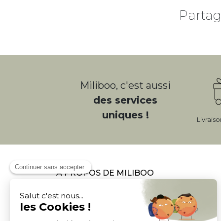
Partag
Miliboo, c'est aussi
des services
uniques !
Livrais
À PROPOS DE MILIBOO
Qui sommes nous et nos engagements
Mentions légales
Moyens de paiement