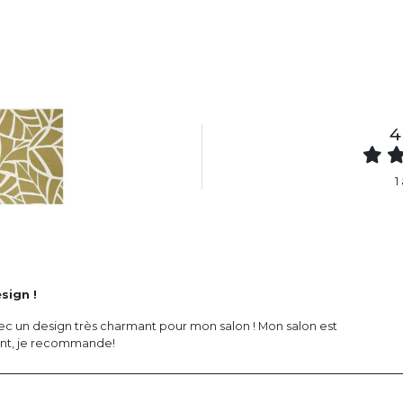
4
1
sign !
ec un design très charmant pour mon salon ! Mon salon est
ant, je recommande!