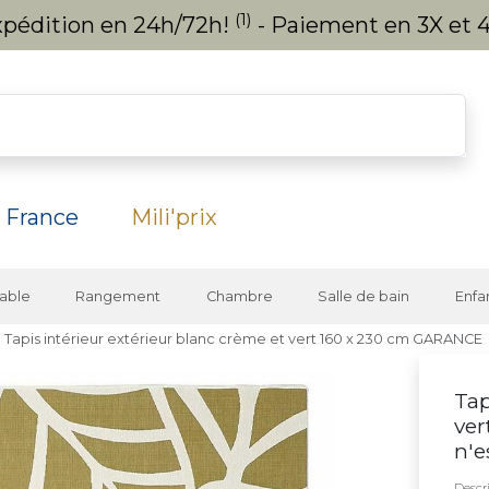
(1)
expédition en 24h/72h!
- Paiement en 3X et 4
 France
Mili'prix
able
Rangement
Chambre
Salle de bain
Enfa
Tapis intérieur extérieur blanc crème et vert 160 x 230 cm GARANCE
Tap
ver
n'e
Descri