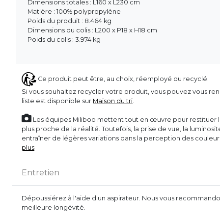
Dimensions totales : L160 x L230 cm
Matière : 100% polypropylène
Poids du produit : 8.464 kg
Dimensions du colis : L200 x P18 x H18 cm
Poids du colis : 3.974 kg
Ce produit peut être, au choix, réemployé ou recyclé.
Si vous souhaitez recycler votre produit, vous pouvez vous ren
liste est disponible sur
Maison du tri
.
Les équipes Miliboo mettent tout en œuvre pour restituer l’
plus proche de la réalité. Toutefois, la prise de vue, la luminos
entraîner de légères variations dans la perception des couleu
plus
Entretien
Dépoussiérez à l'aide d'un aspirateur. Nous vous recommandon
meilleure longévité.