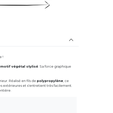
 !
i
motif végétal stylisé
. Sa force graphique
ieur. Réalisé en fils de
polypropylène
, ce
 extérieures et s'entretient très facilement.
entière.