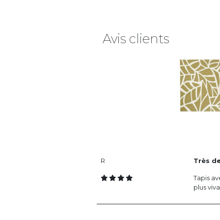
Avis clients
R
Très de
Tapis av
plus viv