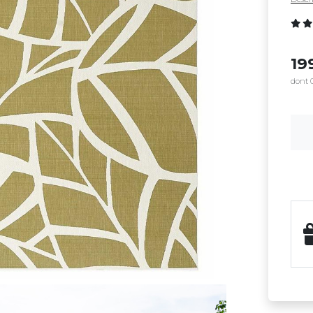
19
dont 