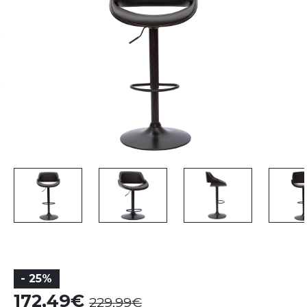
- 25%
172,49
229,99