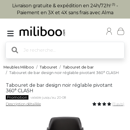
(1)
Livraison gratuite & expédition en 24h/72h!
-
Paiement en 3X et 4X sans frais avec Alma
Meubles Miliboo
Tabouret
Tabouret de bar
Tabouret de bar design noir réglable pivotant 360° CLASH
Tabouret de bar design noir réglable pivotant
360° CLASH
Promotion
valable jusqu'au 20-08
Description détaillée
(11 avis)