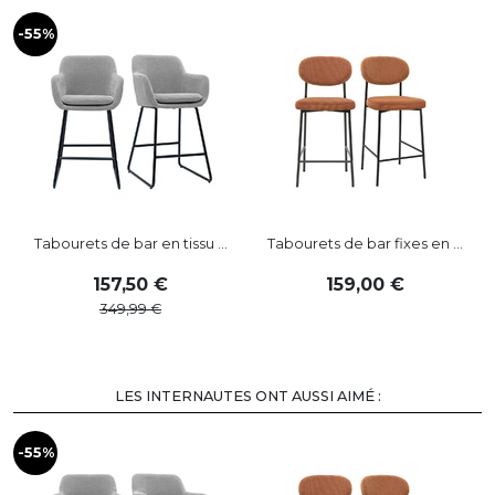
-55%
Tabourets de bar en tissu ...
Tabourets de bar fixes en ...
157
,
50
159
,
00
349
,
99
LES INTERNAUTES ONT AUSSI AIMÉ :
-55%