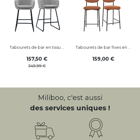
Tabourets de bar en tissu ...
Tabourets de bar fixes en ...
157
,
50
159
,
00
349
,
99
Miliboo, c'est aussi
des services uniques !