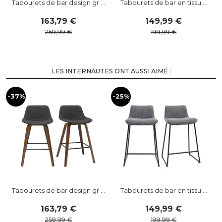
Tabourets de bar design gr ...
Tabourets de bar en tissu ...
163
,
79
149
,
99
259
,
99
199
,
99
LES INTERNAUTES ONT AUSSI AIMÉ :
-37%
-25%
Tabourets de bar design gr ...
Tabourets de bar en tissu ...
163
,
79
149
,
99
259
,
99
199
,
99