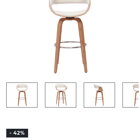
- 42%