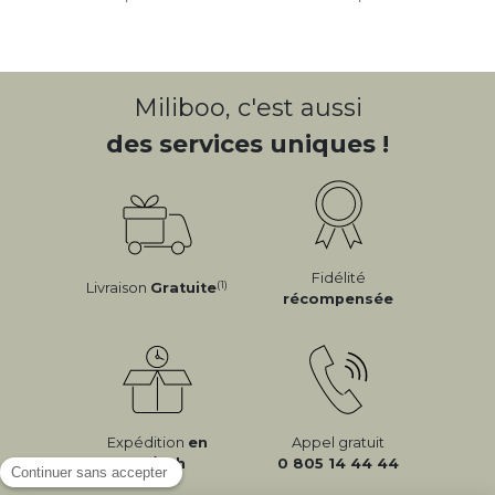
Miliboo, c'est aussi
des services uniques !
Fidélité
(1)
Livraison
Gratuite
récompensée
Expédition
en
Appel gratuit
24/72h
0 805 14 44 44