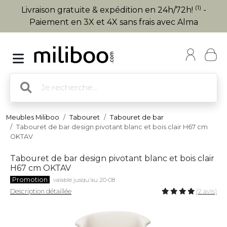
(1)
Livraison gratuite & expédition en 24h/72h!
-
Paiement en 3X et 4X sans frais avec Alma
Meubles Miliboo
Tabouret
Tabouret de bar
Tabouret de bar design pivotant blanc et bois clair H67 cm
OKTAV
Tabouret de bar design pivotant blanc et bois clair
H67 cm OKTAV
Promotion
valable jusqu'au 20-08
Description détaillée
(2 avis)