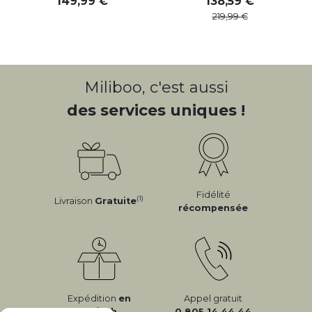
149
,
99
138
,
59
219
,
99
Miliboo, c'est aussi
des services uniques !
Fidélité
(1)
Livraison
Gratuite
récompensée
Expédition
en
Appel gratuit
24/72h
0 805 14 44 44