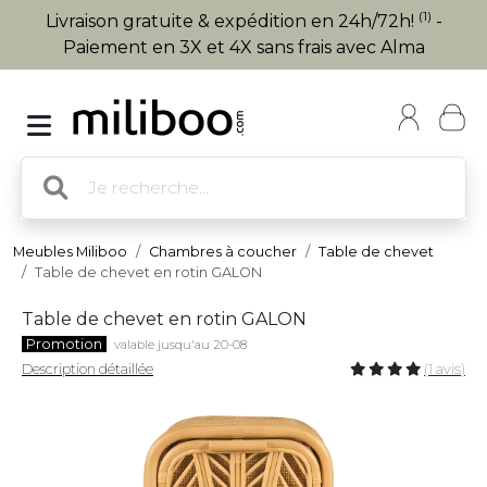
(1)
Livraison gratuite & expédition en 24h/72h!
-
Paiement en 3X et 4X sans frais avec Alma
Meubles Miliboo
Chambres à coucher
Table de chevet
Table de chevet en rotin GALON
Table de chevet en rotin GALON
Promotion
valable jusqu'au 20-08
Description détaillée
(1 avis)