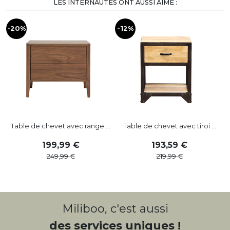
LES INTERNAUTES ONT AUSSI AIMÉ :
-20%
-12%
-
Table de chevet avec range ...
Table de chevet avec tiroi ...
199
,
99
193
,
59
249
,
99
219
,
99
Miliboo, c'est aussi
des services uniques !