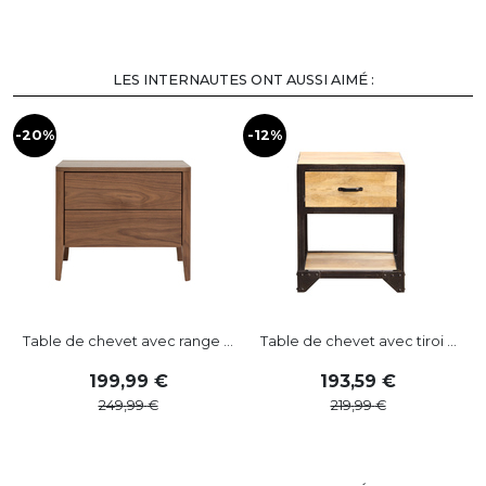
LES INTERNAUTES ONT AUSSI AIMÉ :
-20%
-12%
-
Table de chevet avec range ...
Table de chevet avec tiroi ...
199
,
99
193
,
59
249
,
99
219
,
99