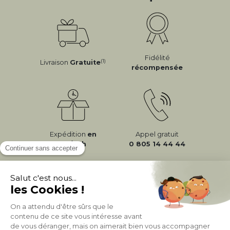
Fidélité
(1)
Livraison
Gratuite
récompensée
Expédition
en
Appel gratuit
24/72h
0 805 14 44 44
À PROPOS DE MILIBOO
AIDE & CONTACT