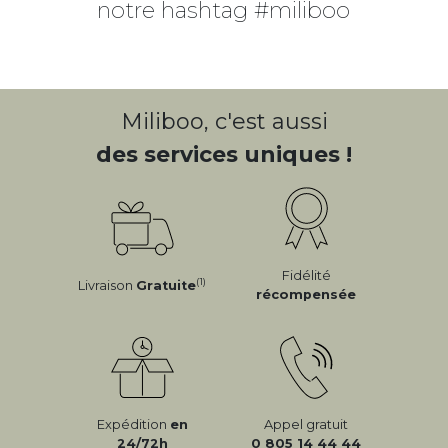
notre hashtag #miliboo
Miliboo, c'est aussi
des services uniques !
Fidélité
(1)
Livraison
Gratuite
récompensée
Expédition
en
Appel gratuit
24/72h
0 805 14 44 44