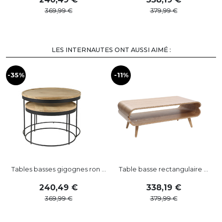
369
,
99
379
,
99
LES INTERNAUTES ONT AUSSI AIMÉ :
-35%
-11%
-
Tables basses gigognes ron ...
Table basse rectangulaire ...
240
,
49
338
,
19
369
,
99
379
,
99