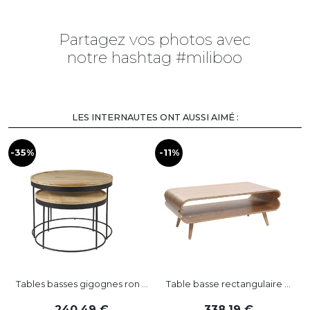
Partagez vos photos avec
notre hashtag #miliboo
LES INTERNAUTES ONT AUSSI AIMÉ :
-35%
-11%
-
Tables basses gigognes ron ...
Table basse rectangulaire ...
240
,
49
338
,
19