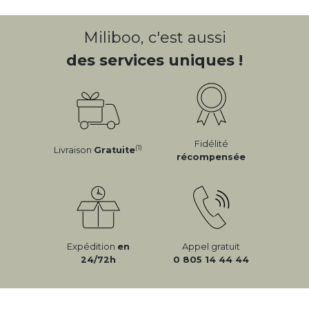
Miliboo, c'est aussi
des services uniques !
Fidélité
(1)
Livraison
Gratuite
récompensée
Expédition
en
Appel gratuit
24/72h
0 805 14 44 44