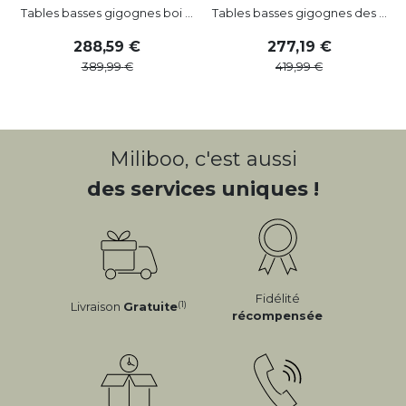
Tables basses gigognes boi ...
Tables basses gigognes des ...
288
,
59
277
,
19
389
,
99
419
,
99
Miliboo, c'est aussi
des services uniques !
Fidélité
(1)
Livraison
Gratuite
récompensée