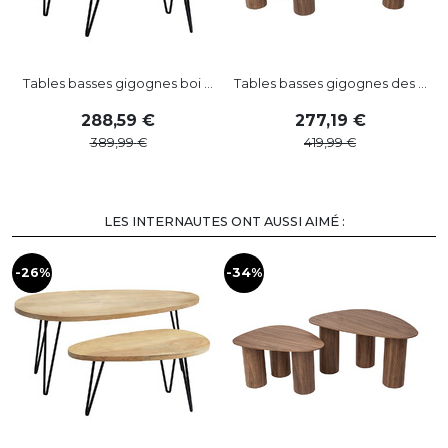
Tables basses gigognes boi ...
Tables basses gigognes des ...
288
,
59
277
,
19
389
,
99
419
,
99
LES INTERNAUTES ONT AUSSI AIMÉ :
-26%
-34%
-