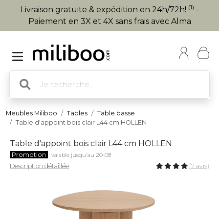
(1)
Livraison gratuite & expédition en 24h/72h!
-
Paiement en 3X et 4X sans frais avec Alma
Meubles Miliboo
Tables
Table basse
Table d'appoint bois clair L44 cm HOLLEN
Table d'appoint bois clair L44 cm HOLLEN
Promotion
valable jusqu'au 20-08
Description détaillée
(7 avis)