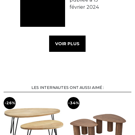
VOIR PLUS
LES INTERNAUTES ONT AUSSI AIMÉ :
-26%
-34%
-