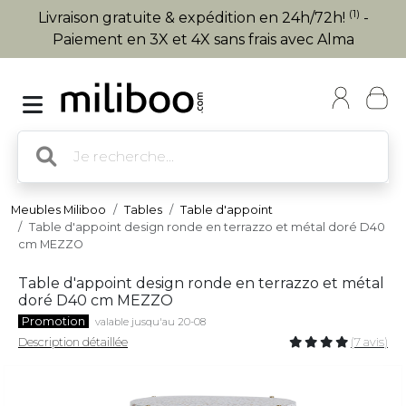
(1)
Livraison gratuite & expédition en 24h/72h!
-
Paiement en 3X et 4X sans frais avec Alma
Meubles Miliboo
Tables
Table d'appoint
Table d'appoint design ronde en terrazzo et métal doré D40
cm MEZZO
Table d'appoint design ronde en terrazzo et métal
doré D40 cm MEZZO
Promotion
valable jusqu'au 20-08
Description détaillée
(7 avis)