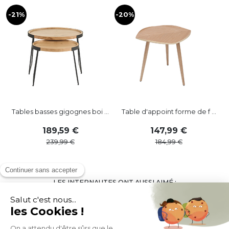
-21%
-20%
-
Tables basses gigognes boi ...
Table d'appoint forme de f ...
189
,
59
147
,
99
239
,
99
184
,
99
LES INTERNAUTES ONT AUSSI AIMÉ :
-21%
-20%
-