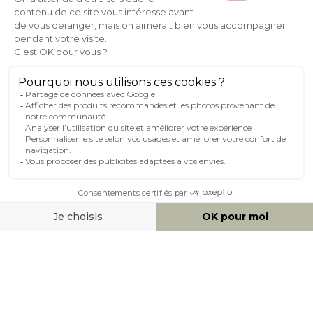
Tables basses gigognes boi ...
Table d'appoint forme de f ...
189
,
59
147
,
99
239
,
99
184
,
99
Miliboo, c'est aussi
des services uniques !