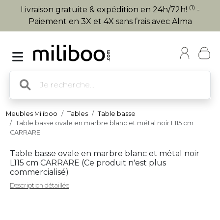
(1)
Livraison gratuite & expédition en 24h/72h!
-
Paiement en 3X et 4X sans frais avec Alma
Meubles Miliboo
Tables
Table basse
Table basse ovale en marbre blanc et métal noir L115 cm
CARRARE
Table basse ovale en marbre blanc et métal noir
L115 cm CARRARE (
Ce produit n'est plus
commercialisé
)
Description détaillée