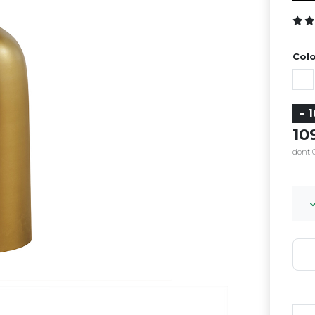
Colo
- 
10
dont 0