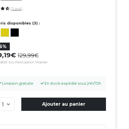
(11 avis)
ris disponibles (3) :
16%
9,19
129,99
,82€ Eco-Participation Mobilier
Livraison gratuite
En stock expédié sous 24h/72h
Ajouter au panier