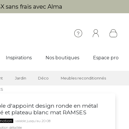
X sans frais avec Alma
Inspirations
Nos boutiques
Espace pro
nt
Jardin
Déco
Meubles reconditionnés
ES
le d'appoint design ronde en métal
é et plateau blanc mat RAMSES
motion
valable jusqu'au 20-08
ption détaillée