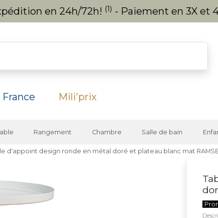
(1)
expédition en 24h/72h!
- Paiement en 3X et 4
 France
Mili'prix
able
Rangement
Chambre
Salle de bain
Enfa
le d'appoint design ronde en métal doré et plateau blanc mat RAMS
Tab
dor
Pro
Descri