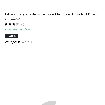
Table à manger extensible ovale blanche et bois clair L150-200
cm LEENA
(21)
Expedié en 24h/72h
- 38%
297,59
479,99