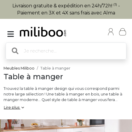
(1)
Livraison gratuite & expédition en 24h/72h!
-
Paiement en 3X et 4X sans frais avec Alma
Meubles Miliboo
Table à manger
Table à manger
Trouvez la table à manger design qui vous correspond parmi
notre large sélection ! Une table à manger en bois, une table à
manger moderne… Quel style de table à manger vous fera
craquer ? En version
table à manger extensible
pour recevoir
Lire plus
jusqu’à 12 personnes ou en version
table à manger fixe
pour 2,
4, 6, 8 ou 10 personnes, sur notre site, vous trouverez forcément
la table à manger ronde, carrée ou rectangulaire idéale pour
recevoir comme il se doit !