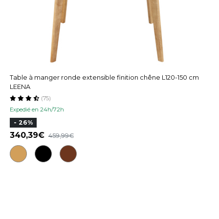
Table à manger ronde extensible finition chêne L120-150 cm
LEENA
(75)
Expedié en 24h/72h
- 26%
340,39
459,99