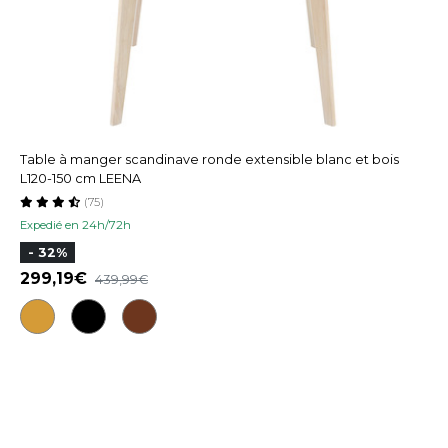
Table à manger scandinave ronde extensible blanc et bois
L120-150 cm LEENA
(75)
Expedié en 24h/72h
- 32%
299,19
439,99