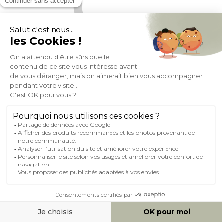
Table à manger ronde extensible finition noyer L120-150 cm
LEENA
(75)
Expédié sous 3 mois
439,99