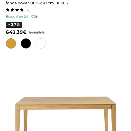
foncé noyer L180-230 cm FIFTIES
(97)
Expedié en 24h/72h
- 27%
642,39
879,99