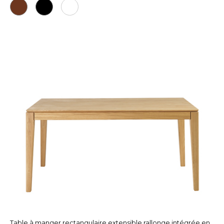
Table à manger rectangulaire extensible rallonge intégrée en