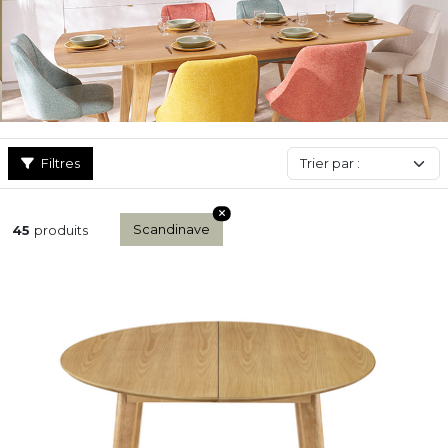
Filtres
Scandinave
45
produits