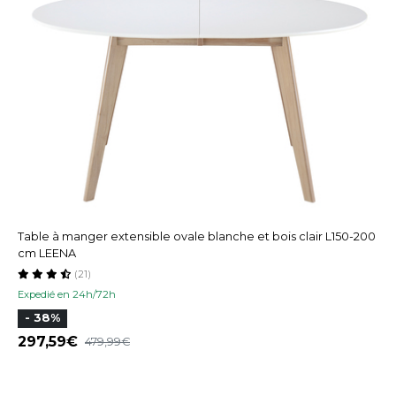
Table à manger extensible ovale blanche et bois clair L150-200
cm LEENA
(21)
Expedié en 24h/72h
- 38%
297,59
479,99