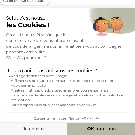
Table extensible rallonges intégrées rectangulaire blanc et
bois L140-180 cm MEENA
(44)
Expedié en 24h/72h
- 37%
346,49
549,99