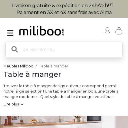
(1)
Livraison gratuite & expédition en 24h/72h!
-
Paiement en 3X et 4X sans frais avec Alma
Meubles Miliboo
Table à manger
Table à manger
Trouvez la table à manger design qui vous correspond parmi
notre large sélection ! Une table à manger en bois, une table à
manger moderne… Quel style de table à manger vous fera
craquer ? En version
table à manger extensible
pour recevoir
Lire plus
jusqu’à 12 personnes ou en version
table à manger fixe
pour 2,
4, 6, 8 ou 10 personnes, sur notre site, vous trouverez forcément
la table à manger ronde, carrée ou rectangulaire idéale pour
recevoir comme il se doit !