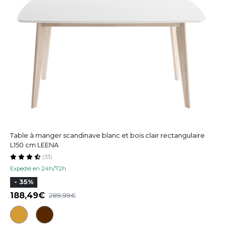
Table à manger scandinave blanc et bois clair rectangulaire
L150 cm LEENA
(33)
Expedié en 24h/72h
- 35%
188,49
289,99