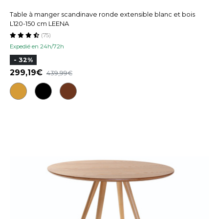
Table à manger scandinave ronde extensible blanc et bois
L120-150 cm LEENA
(75)
Expedié en 24h/72h
- 32%
299,19
439,99