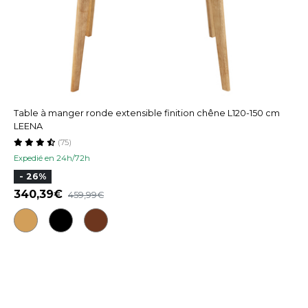
Table à manger ronde extensible finition chêne L120-150 cm
LEENA
(75)
Expedié en 24h/72h
- 26%
340,39
459,99