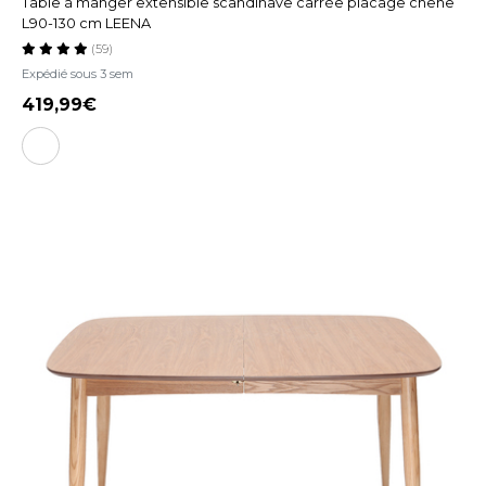
Table à manger extensible scandinave carrée placage chêne
L90-130 cm LEENA
(59)
Expédié sous 3 sem
419,99