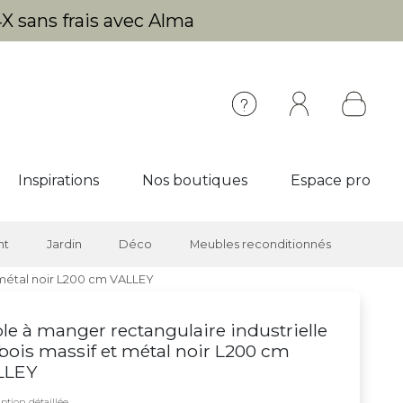
X sans frais avec Alma
Inspirations
Nos boutiques
Espace pro
nt
Jardin
Déco
Meubles reconditionnés
t métal noir L200 cm VALLEY
le à manger rectangulaire industrielle
bois massif et métal noir L200 cm
LLEY
ption détaillée