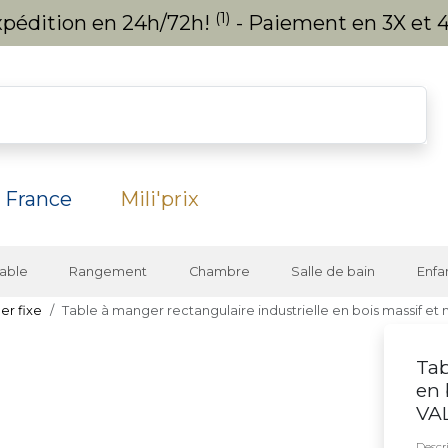
(1)
expédition en 24h/72h!
- Paiement en 3X et 4
 France
Mili'prix
able
Rangement
Chambre
Salle de bain
Enfa
er fixe
Table à manger rectangulaire industrielle en bois massif e
Tab
en 
VA
Descri