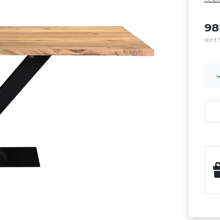
9
dont 3