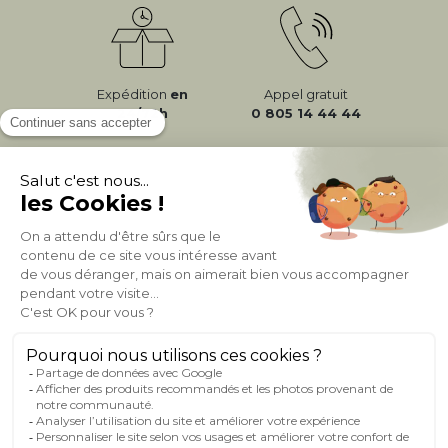
Expédition
en
Appel gratuit
24/72h
0 805 14 44 44
À PROPOS DE MILIBOO
AIDE & CONTACT
MILIBOO SUR LE NET