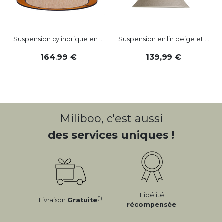
Suspension cylindrique en ...
Suspension en lin beige et ...
164
,
99
139
,
99
Miliboo, c'est aussi
des services uniques !
Fidélité
(1)
Livraison
Gratuite
récompensée