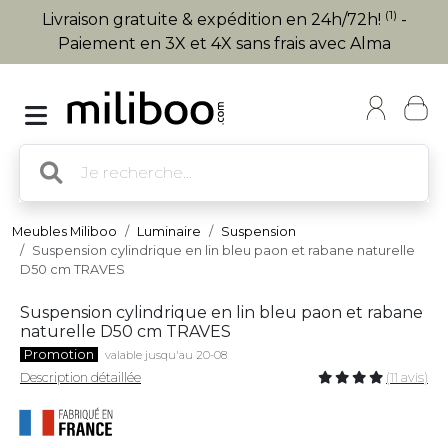
(1)
Livraison gratuite & expédition en 24h/72h!
-
Paiement en 3X et 4X sans frais avec Alma
Meubles Miliboo
Luminaire
Suspension
Suspension cylindrique en lin bleu paon et rabane naturelle
D50 cm TRAVES
Suspension cylindrique en lin bleu paon et rabane
naturelle D50 cm TRAVES
Promotion
valable jusqu'au 20-08
Description détaillée
(11 avis)