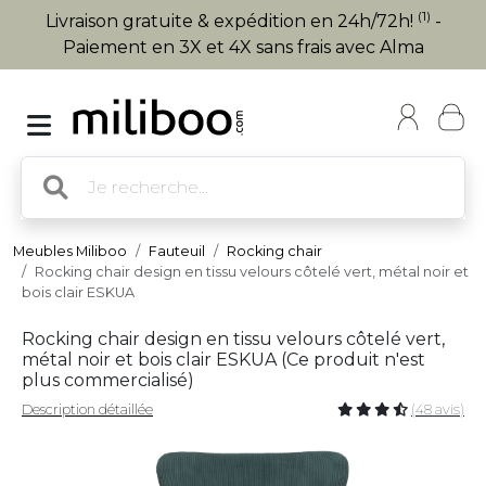
(1)
Livraison gratuite & expédition en 24h/72h!
-
Paiement en 3X et 4X sans frais avec Alma
Meubles Miliboo
Fauteuil
Rocking chair
Rocking chair design en tissu velours côtelé vert, métal noir et
bois clair ESKUA
Rocking chair design en tissu velours côtelé vert,
métal noir et bois clair ESKUA (
Ce produit n'est
plus commercialisé
)
Description détaillée
(48 avis)