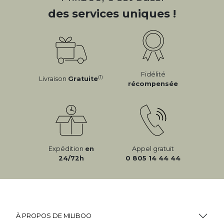
des services uniques !
Fidélité
(1)
Livraison
Gratuite
récompensée
Expédition
en
Appel gratuit
24/72h
0 805 14 44 44
À PROPOS DE MILIBOO