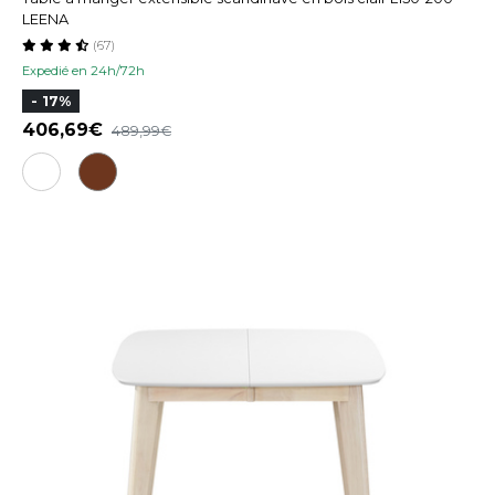
LEENA
(67)
Expedié en 24h/72h
- 17%
406,69
489,99