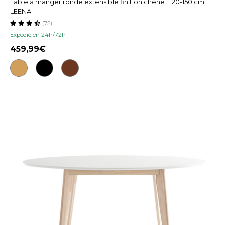
Table à manger ronde extensible finition chêne L120-150 cm
LEENA
(75)
Expedié en 24h/72h
459,99