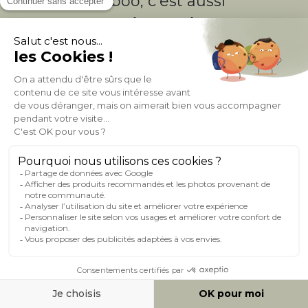
Miliboo, c'est aussi
des services uniques !
Fidélité
(1)
Livraison
Gratuite
récompensée
Expédition
en
Appel gratuit
24/72h
0 805 14 44 44
À PROPOS DE MILIBOO