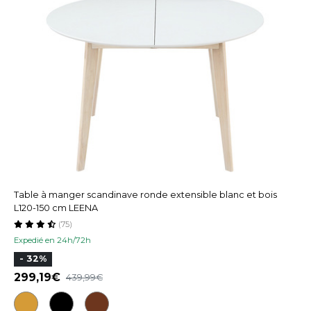
Table à manger scandinave ronde extensible blanc et bois
L120-150 cm LEENA
(75)
Expedié en 24h/72h
- 32%
299,19
439,99