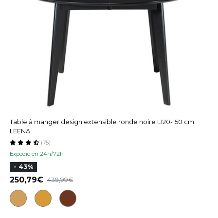
Table à manger design extensible ronde noire L120-150 cm
LEENA
(75)
Expedié en 24h/72h
- 43%
250,79
439,99