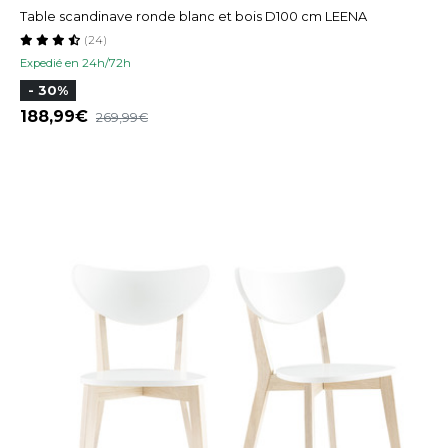
Table scandinave ronde blanc et bois D100 cm LEENA
(24)
Expedié en 24h/72h
- 30%
188,99
269,99