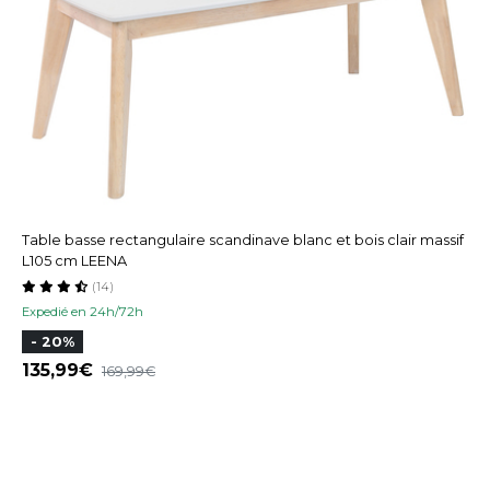
Table basse rectangulaire scandinave blanc et bois clair massif
L105 cm LEENA
(14)
Expedié en 24h/72h
- 20%
135,99
169,99