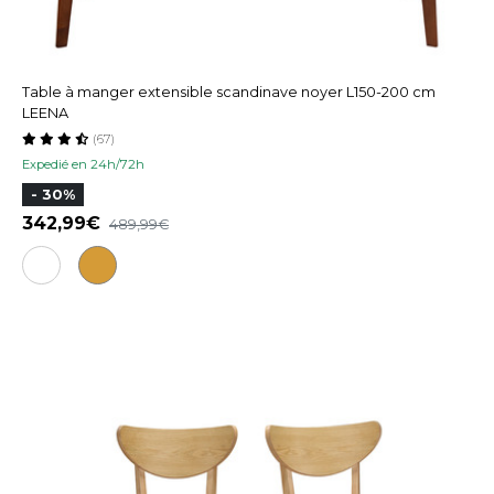
Table à manger extensible scandinave noyer L150-200 cm
LEENA
(67)
Expedié en 24h/72h
- 30%
342,99
489,99