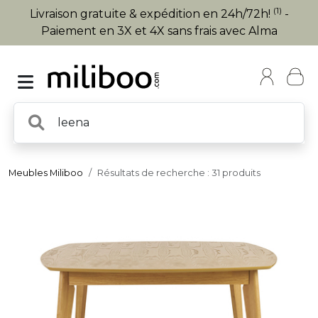
(1)
Livraison gratuite & expédition en 24h/72h!
-
Paiement en 3X et 4X sans frais avec Alma
Meubles Miliboo
Résultats de recherche : 31 produits