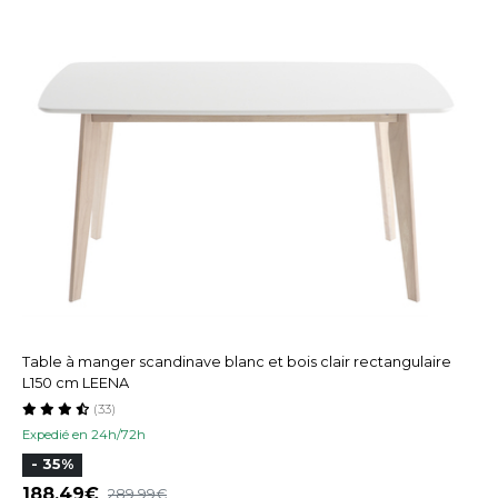
Table à manger scandinave blanc et bois clair rectangulaire
L150 cm LEENA
(33)
Expedié en 24h/72h
- 35%
188,49
289,99