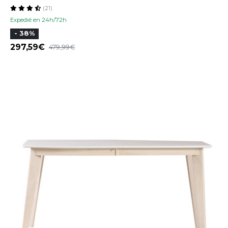
(21)
Expedié en 24h/72h
- 38%
297,59
479,99