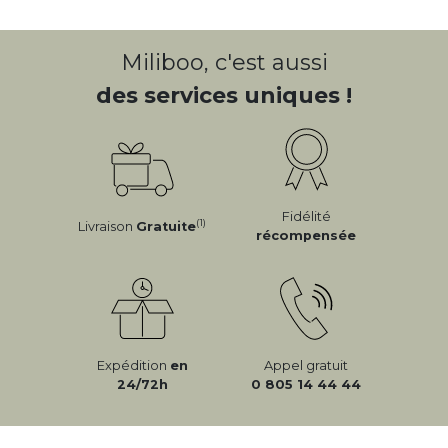
Miliboo, c'est aussi
des services uniques !
Fidélité
(1)
Livraison
Gratuite
récompensée
Expédition
en
Appel gratuit
24/72h
0 805 14 44 44