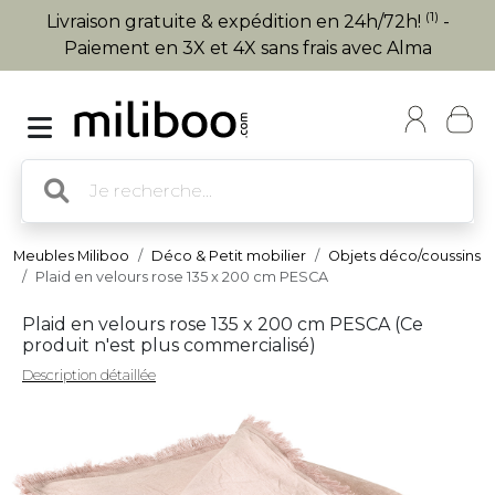
(1)
Livraison gratuite & expédition en 24h/72h!
-
Paiement en 3X et 4X sans frais avec Alma
Meubles Miliboo
Déco & Petit mobilier
Objets déco/coussins
Plaid en velours rose 135 x 200 cm PESCA
Plaid en velours rose 135 x 200 cm PESCA (
Ce
produit n'est plus commercialisé
)
Description détaillée