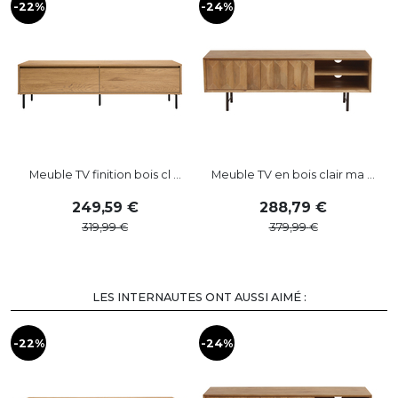
-22%
-24%
-
Meuble TV finition bois cl ...
Meuble TV en bois clair ma ...
249
,
59
288
,
79
319
,
99
379
,
99
LES INTERNAUTES ONT AUSSI AIMÉ :
-22%
-24%
-