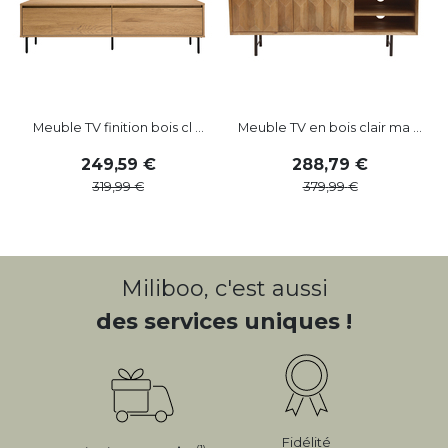
Meuble TV finition bois cl ...
Meuble TV en bois clair ma ...
249
,
59
288
,
79
319
,
99
379
,
99
Miliboo, c'est aussi
des services uniques !
Fidélité