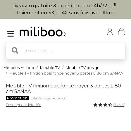
(1)
Livraison gratuite & expédition en 24h/72h!
-
Paiement en 3X et 4X sans frais avec Alma
Meubles Miliboo
Meuble TV
Meuble TV design
Meuble TV finition bois foncé noyer 3 portes L180 cm SANAA
Meuble TV finition bois foncé noyer 3 portes L180
cm SANAA
Promotion
valable jusqu'au 20-08
Description détaillée
(7 avis)