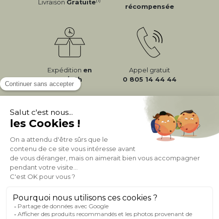
(1)
Livraison
Gratuite
récompensée
Expédition
en
Appel gratuit
24/72h
0 805 14 44 44
À PROPOS DE MILIBOO
AIDE & CONTACT
MILIBOO SUR LE NET