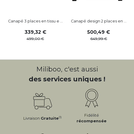
Canapé 3 places en tissu e ...
Canapé design 2 places en ...
339
,
32
500
,
49
499
,
00
649
,
99
Miliboo, c'est aussi
des services uniques !
Fidélité
(1)
Livraison
Gratuite
récompensée