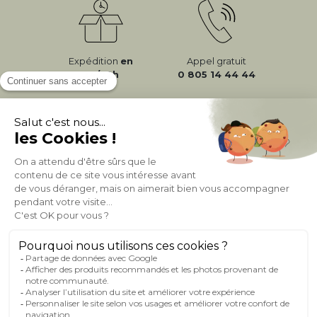
Expédition
en
Appel gratuit
24/72h
0 805 14 44 44
À PROPOS DE MILIBOO
AIDE & CONTACT
MILIBOO SUR LE NET