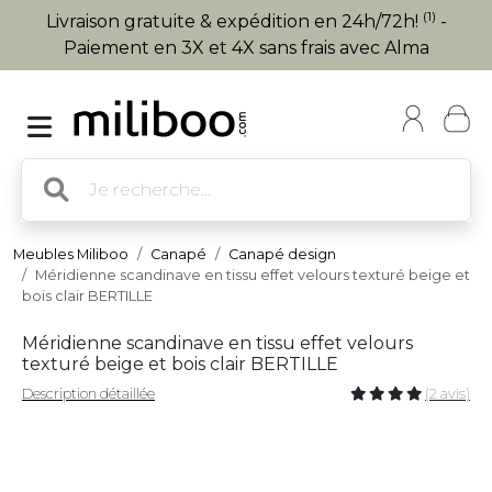
(1)
Livraison gratuite & expédition en 24h/72h!
-
Paiement en 3X et 4X sans frais avec Alma
Meubles Miliboo
Canapé
Canapé design
Méridienne scandinave en tissu effet velours texturé beige et
bois clair BERTILLE
Méridienne scandinave en tissu effet velours
texturé beige et bois clair BERTILLE
Description détaillée
(2 avis)