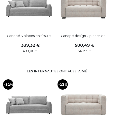
Canapé 3 places en tissu e ...
Canapé design 2 places en ...
339
,
32
500
,
49
499
,
00
649
,
99
LES INTERNAUTES ONT AUSSI AIMÉ :
-32%
-23%