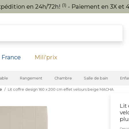
(1)
expédition en 24h/72h!
- Paiement en 3X et 4
 France
Mili'prix
able
Rangement
Chambre
Salle de bain
Enfa
te
Lit coffre design 160 x 200 cm effet velours beige MACHA
Lit
vel
plu
Descri