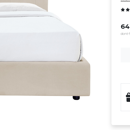
6
dont 6