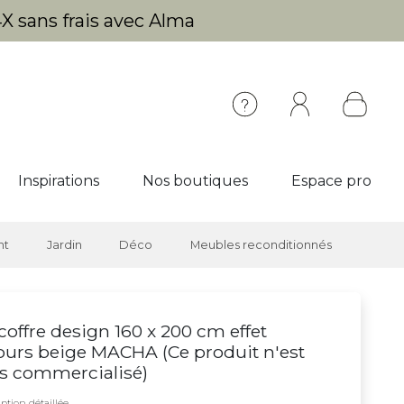
X sans frais avec Alma
Inspirations
Nos boutiques
Espace pro
nt
Jardin
Déco
Meubles reconditionnés
 coffre design 160 x 200 cm effet
ours beige MACHA (
Ce produit n'est
s commercialisé
)
ption détaillée