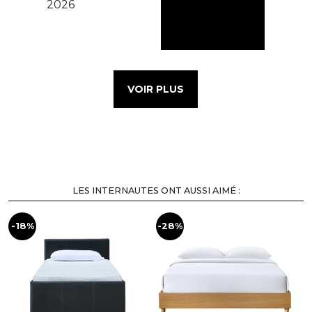
VOIR PLUS
LES INTERNAUTES ONT AUSSI AIMÉ :
-18%
-28%
-