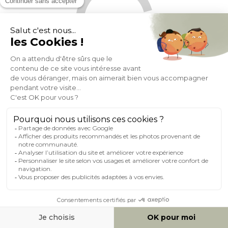
Lampe à poser en céramique émaillée verte et abat-jour en
raphia naturel H64 cm MAJES
(16)
Expedié en 24h/72h
144,99
+ 4