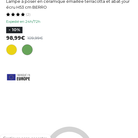
Lampe à poser en céramique émaillée terracotta et abat-jour
écru H53 cm BERRO
(2)
Expedié en 24h/72h
- 10%
98,99
109,99