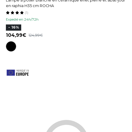
Lampe à poser blanche en céramique effet pierre et abat-jour
en raphia H35 cm ROCHA
(1)
Expedié en 24h/72h
- 16%
104,99
124,99