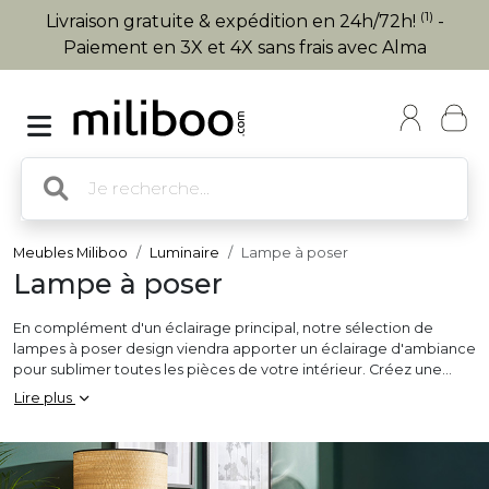
(1)
Livraison gratuite & expédition en 24h/72h!
-
Paiement en 3X et 4X sans frais avec Alma
Meubles Miliboo
Luminaire
Lampe à poser
Lampe à poser
En complément d'un éclairage principal, notre sélection de
lampes à poser design viendra apporter un éclairage d'ambiance
pour sublimer toutes les pièces de votre intérieur. Créez une
zone de lumière avec une lampe de chevet pour bouquiner dans
Lire plus
votre lit, rendez plus lumineux votre coin bureau ou votre salon,
faites de votre entrée un espace d'accueil design en installant
une lampe à poser sur votre
console
... De toutes les couleurs, en
bois, verre ou en métal choisissez votre style pour charmer votre