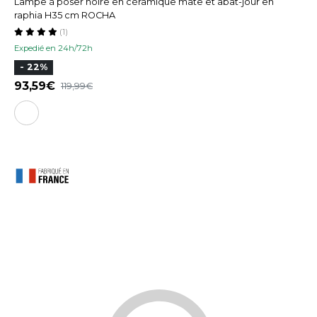
Lampe à poser noire en céramique mate et abat-jour en
raphia H35 cm ROCHA
(1)
Expedié en 24h/72h
- 22%
93,59
119,99