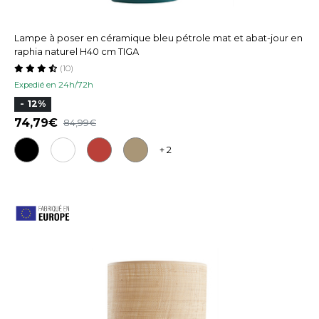
Lampe à poser en céramique bleu pétrole mat et abat-jour en
raphia naturel H40 cm TIGA
(10)
Expedié en 24h/72h
- 12%
74,79
84,99
+ 2