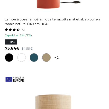
Lampe à poser en céramique terracotta mat et abat-jour en
raphia naturel H40 cm TIGA
(10)
Expedié en 24h/72h
- 11%
75,64
84,99
+ 2