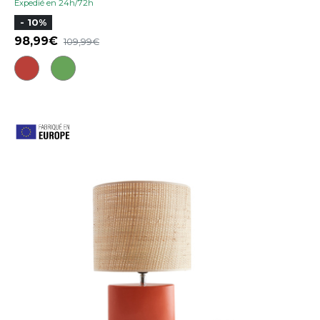
Expedié en 24h/72h
- 10%
98,99
109,99