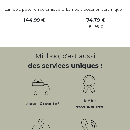
Lampe à poser en céramique ...
Lampe à poser en céramique ...
144
,
99
74
,
79
84
,
99
Miliboo, c'est aussi
des services uniques !
Fidélité
(1)
Livraison
Gratuite
récompensée