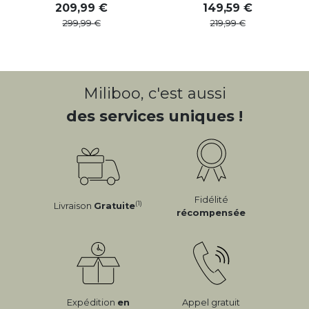
209
,
99
149
,
59
299
,
99
219
,
99
Miliboo, c'est aussi
des services uniques !
Fidélité
(1)
Livraison
Gratuite
récompensée
Expédition
en
Appel gratuit