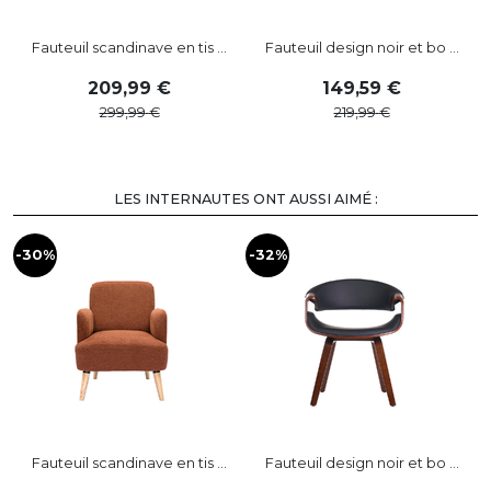
Fauteuil scandinave en tis ...
Fauteuil design noir et bo ...
209
,
99
149
,
59
299
,
99
219
,
99
LES INTERNAUTES ONT AUSSI AIMÉ :
-30%
-32%
-
Fauteuil scandinave en tis ...
Fauteuil design noir et bo ...