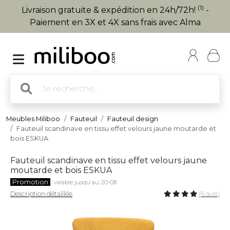
(1)
Livraison gratuite & expédition en 24h/72h!
-
Paiement en 3X et 4X sans frais avec Alma
Meubles Miliboo
Fauteuil
Fauteuil design
Fauteuil scandinave en tissu effet velours jaune moutarde et
bois ESKUA
Fauteuil scandinave en tissu effet velours jaune
moutarde et bois ESKUA
Promotion
valable jusqu'au 20-08
Description détaillée
(6 avis)