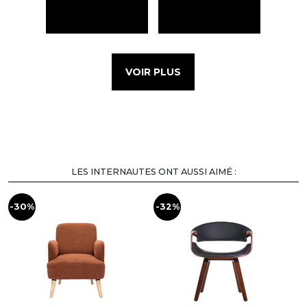
VOIR PLUS
LES INTERNAUTES ONT AUSSI AIMÉ :
-30%
-32%
-