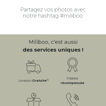
Partagez vos photos avec
notre hashtag #miliboo
Miliboo, c'est aussi
des services uniques !
Fidélité
(1)
Livraison
Gratuite
récompensée