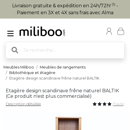
(1)
Livraison gratuite & expédition en 24h/72h!
-
Paiement en 3X et 4X sans frais avec Alma
Meubles Miliboo
Meubles de rangements
Bibliothèque et étagère
Etagère design scandinave frêne naturel BALTIK
Etagère design scandinave frêne naturel BALTIK
(
Ce produit n'est plus commercialisé
)
Description détaillée
(3 avis)