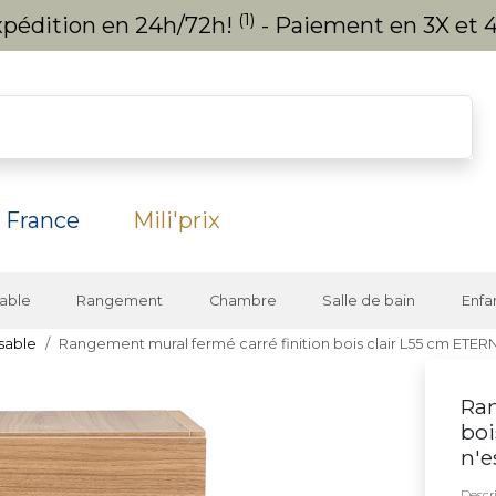
(1)
expédition en 24h/72h!
- Paiement en 3X et 4
 France
Mili'prix
able
Rangement
Chambre
Salle de bain
Enfa
sable
Rangement mural fermé carré finition bois clair L55 cm ETER
Ran
boi
n'e
Descri