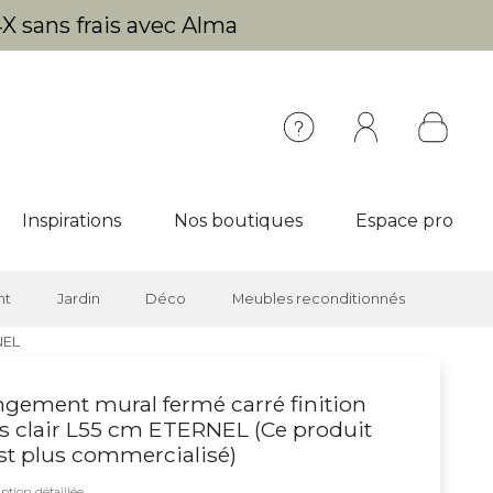
X sans frais avec Alma
Inspirations
Nos boutiques
Espace pro
nt
Jardin
Déco
Meubles reconditionnés
NEL
gement mural fermé carré finition
s clair L55 cm ETERNEL (
Ce produit
st plus commercialisé
)
ption détaillée