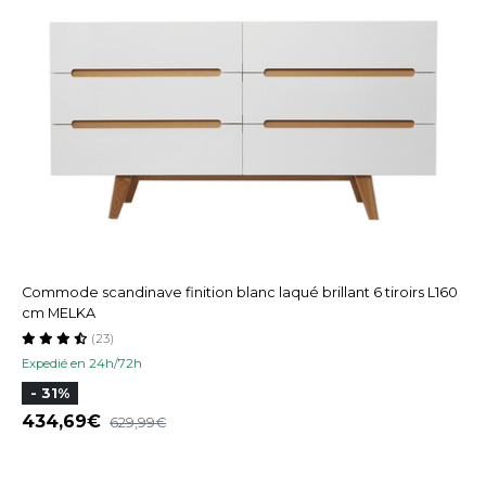
Commode scandinave finition blanc laqué brillant 6 tiroirs L160
cm MELKA
(23)
Expedié en 24h/72h
- 31%
434,69
629,99