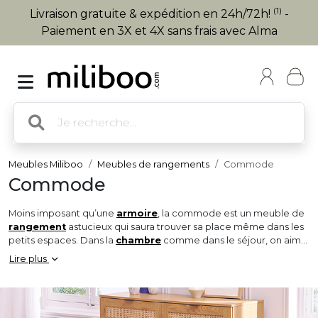
(1)
Livraison gratuite & expédition en 24h/72h!
-
Paiement en 3X et 4X sans frais avec Alma
Meubles Miliboo
Meubles de rangements
Commode
Commode
Moins imposant qu’une
armoire
, la commode est un meuble de
rangement
astucieux qui saura trouver sa place même dans les
petits espaces. Dans la
chambre
comme dans le séjour, on aime
ce meuble versatile qui permet de ranger tous nos essentiels !
Lire plus
Que vous optiez pour une commode 6 tiroirs ou pour une
commode 3 tiroirs, elle sera une véritable alliée pour garder
l’espace ordonné.
Pour une déco chaleureuse, misez sur une commode en bois