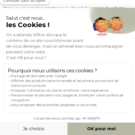
Dans un univers plus graphique ou épuré, la commode adopte
des formes géométriques nettes et des finitions laquées, mates
ou texturées. Elle s’efface pour mieux souligner les éléments
décoratifs qui l’entourent. Une photo encadrée, une plante aux
lignes minimalistes ou une sculpture discrète renforcent cette
cohérence.
Matières, couleurs et finitions
Bois massif : caractère et longévité
Une commode en bois massif traverse les années sans perdre de