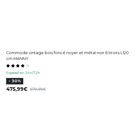
Commode vintage bois foncé noyer et métal noir 6 tiroirs L120
cm MANNY
(1)
Expedié en 24h/72h
- 30%
475,99
679,99