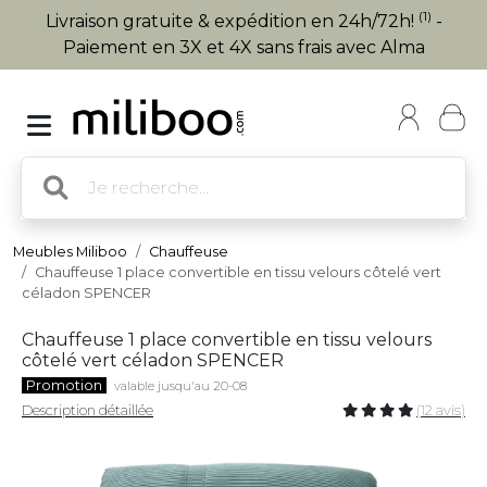
(1)
Livraison gratuite & expédition en 24h/72h!
-
Paiement en 3X et 4X sans frais avec Alma
Meubles Miliboo
Chauffeuse
Chauffeuse 1 place convertible en tissu velours côtelé vert
céladon SPENCER
Chauffeuse 1 place convertible en tissu velours
côtelé vert céladon SPENCER
Promotion
valable jusqu'au 20-08
Description détaillée
(12 avis)