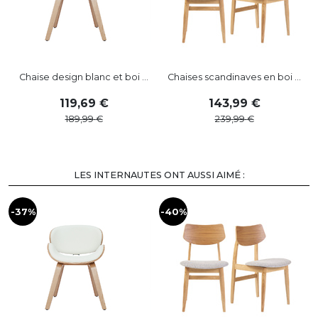
Chaise design blanc et boi ...
Chaises scandinaves en boi ...
119
,
69
143
,
99
189
,
99
239
,
99
LES INTERNAUTES ONT AUSSI AIMÉ :
-37%
-40%
-