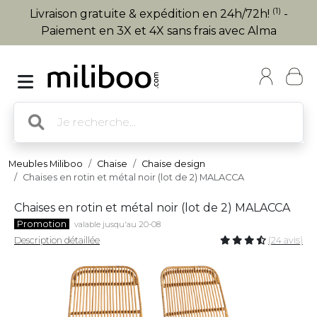
(1)
Livraison gratuite & expédition en 24h/72h!
-
Paiement en 3X et 4X sans frais avec Alma
Meubles Miliboo
Chaise
Chaise design
Chaises en rotin et métal noir (lot de 2) MALACCA
Chaises en rotin et métal noir (lot de 2) MALACCA
Promotion
valable jusqu'au 20-08
Description détaillée
(24 avis)