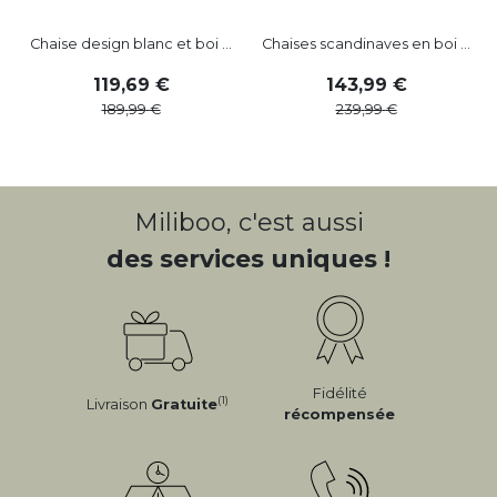
Chaise design blanc et boi ...
Chaises scandinaves en boi ...
119
,
69
143
,
99
189
,
99
239
,
99
Miliboo, c'est aussi
des services uniques !
Fidélité
(1)
Livraison
Gratuite
récompensée