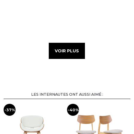
VOIR PLUS
LES INTERNAUTES ONT AUSSI AIMÉ :
-37%
-40%
-