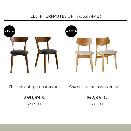
LES INTERNAUTES ONT AUSSI AIMÉ :
-12%
-30%
Chaises vintage en bois fo ...
Chaises scandinaves en boi ...
290
,
39
167
,
99
329
,
99
239
,
99