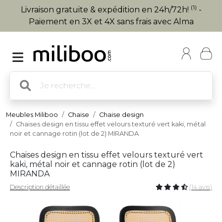
(1)
Livraison gratuite & expédition en 24h/72h!
-
Paiement en 3X et 4X sans frais avec Alma
Meubles Miliboo
Chaise
Chaise design
Chaises design en tissu effet velours texturé vert kaki, métal
noir et cannage rotin (lot de 2) MIRANDA
Chaises design en tissu effet velours texturé vert
kaki, métal noir et cannage rotin (lot de 2)
MIRANDA
Description détaillée
(14 avis)