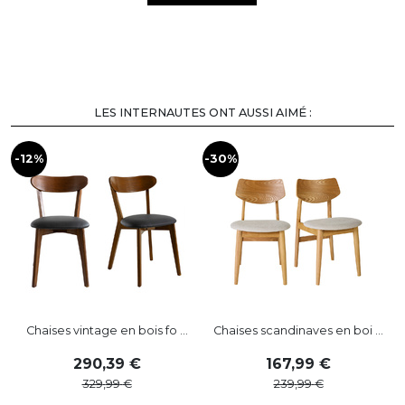
LES INTERNAUTES ONT AUSSI AIMÉ :
-12%
-30%
Chaises vintage en bois fo ...
Chaises scandinaves en boi ...
290
,
39
167
,
99
329
,
99
239
,
99