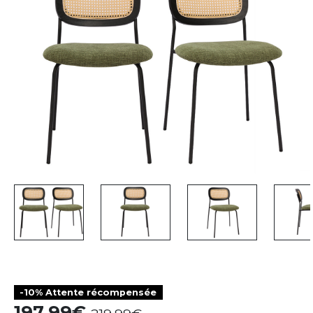
-10% Attente récompensée
197,99