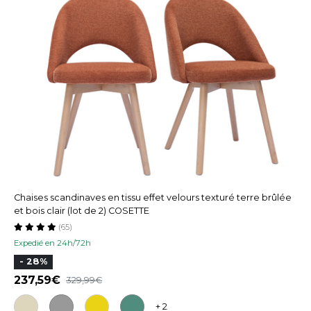
Chaises scandinaves en tissu effet velours texturé terre brûlée
et bois clair (lot de 2) COSETTE
(65)
Expedié en 24h/72h
- 28%
237,59
329,99
+ 2