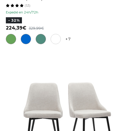
(53)
Expedié en 24h/72h
- 32%
224,39
329,99
+ 7