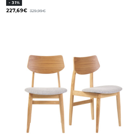
- 31%
227,69
329,99