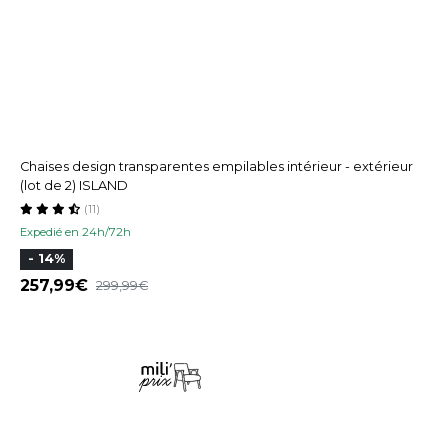
Chaises design transparentes empilables intérieur - extérieur
(lot de 2) ISLAND
(11)
Expedié en 24h/72h
- 14%
257,99
299,99