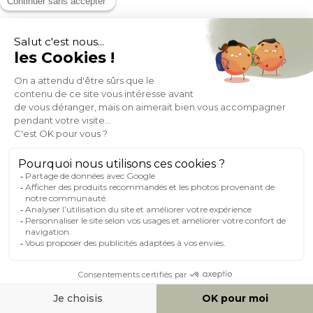
Chaises scandinaves en tissu effet velours texturé beige et bois
clair (lot de 2) COSETTE
(65)
Expedié en 24h/72h
- 34%
217,79
329,99
+ 2