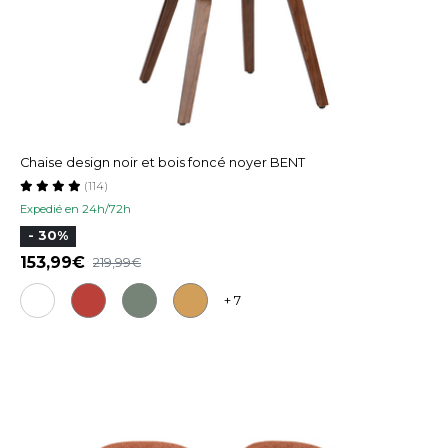
Chaise design noir et bois foncé noyer BENT
(114)
Expedié en 24h/72h
- 30%
153,99
219,99
+ 7