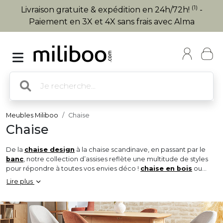
(1)
Livraison gratuite & expédition en 24h/72h!
-
Paiement en 3X et 4X sans frais avec Alma
Meubles Miliboo
Chaise
Chaise
De la
chaise design
à la chaise scandinave, en passant par le
banc
, notre collection d’assises reflète une multitude de styles
pour répondre à toutes vos envies déco !
chaise en bois
ou
chaises en tissu, vendues à l’unité ou par lot, nous vous proposons
Lire plus
une vaste sélection de
chaises de salle à manger
et de
cuisine pour habiller votre intérieur !
Véritable touche finale de l’espace repas, la chaise sera l’élément
clé qui sublimera instantanément la
table à manger
à laquelle