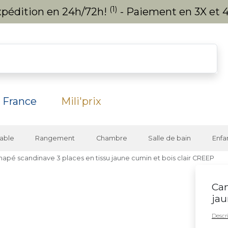
(1)
expédition en 24h/72h!
- Paiement en 3X et 4
 France
Mili'prix
able
Rangement
Chambre
Salle de bain
Enfa
apé scandinave 3 places en tissu jaune cumin et bois clair CREEP
Can
jau
Descri