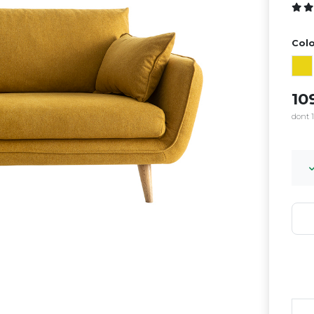
Colo
10
dont 1