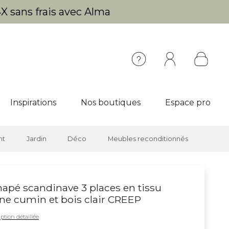
X sans frais avec Alma
Inspirations
Nos boutiques
Espace pro
nt
Jardin
Déco
Meubles reconditionnés
apé scandinave 3 places en tissu
ne cumin et bois clair CREEP
ption détaillée