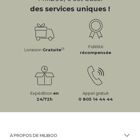
des services uniques !
Fidélité
(1)
Livraison
Gratuite
récompensée
Expédition
en
Appel gratuit
24/72h
0 805 14 44 44
À PROPOS DE MILIBOO