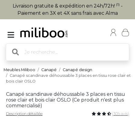
(1)
Livraison gratuite & expédition en 24h/72h!
-
Paiement en 3X et 4X sans frais avec Alma
Meubles Miliboo
Canapé
Canapé design
Canapé scandinave déhoussable 3 places en tissu rose clair et
bois clair OSLO
Canapé scandinave déhoussable 3 places en tissu
rose clair et bois clair OSLO (
Ce produit n'est plus
commercialisé
)
Description détaillée
(309 avis)