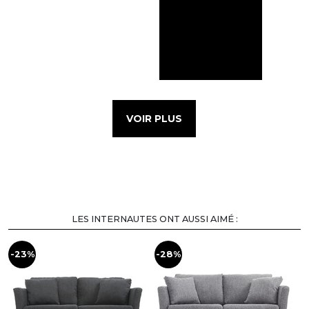
VOIR PLUS
LES INTERNAUTES ONT AUSSI AIMÉ :
-23%
-28%
-