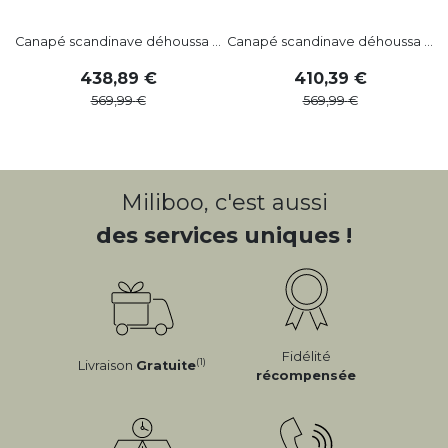
Canapé scandinave déhoussa ...
Canapé scandinave déhoussa ...
C
438
,
89
410
,
39
569
,
99
569
,
99
Miliboo, c'est aussi
des services uniques !
Fidélité
(1)
Livraison
Gratuite
récompensée