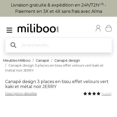
(1)
Livraison gratuite & expédition en 24h/72h!
-
Paiement en 3X et 4X sans frais avec Alma
Meubles Miliboo
Canapé
Canapé design
Canapé design 3 places en tissu effet velours vert kaki et
métal noir JERRY
Canapé design 3 places en tissu effet velours vert
kaki et métal noir JERRY
Description détaillée
(5 avis)