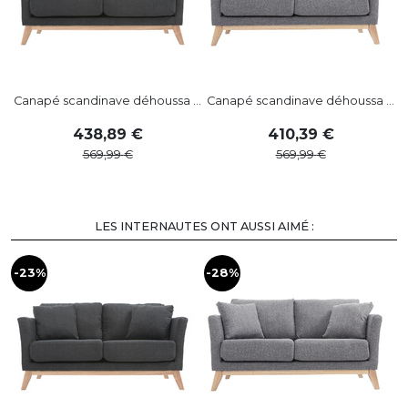
Canapé scandinave déhoussa ...
Canapé scandinave déhoussa ...
C
438
,
89
410
,
39
569
,
99
569
,
99
LES INTERNAUTES ONT AUSSI AIMÉ :
-23%
-28%
-