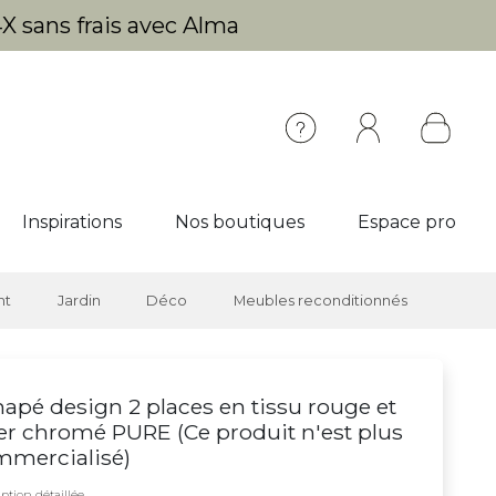
X sans frais avec Alma
Inspirations
Nos boutiques
Espace pro
nt
Jardin
Déco
Meubles reconditionnés
apé design 2 places en tissu rouge et
er chromé PURE (
Ce produit n'est plus
mmercialisé
)
ption détaillée