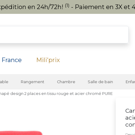
(1)
expédition en 24h/72h!
- Paiement en 3X et 4
 France
Mili'prix
able
Rangement
Chambre
Salle de bain
Enfa
napé design 2 places en tissu rouge et acier chromé PURE
Can
aci
co
Descri