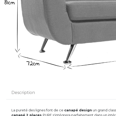
Description
La pureté des lignes font de ce
canapé design
un grand class
canapé 2 places
PURE s'intégrera parfaitement dans un int