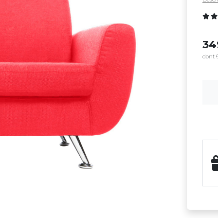
3
dont 6