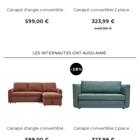
Canapé d'angle convertible ...
Canapé convertible 2 place ...
599
,
00
323
,
99
449
,
99
LES INTERNAUTES ONT AUSSI AIMÉ :
-28%
-
Canapé d'angle convertible ...
Canapé convertible 2 place ...
599
,
00
323
,
99