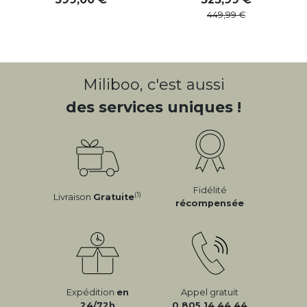
449
,
99
Miliboo, c'est aussi
des services uniques !
Fidélité
(1)
Livraison
Gratuite
récompensée
Expédition
en
Appel gratuit
24/72h
0 805 14 44 44